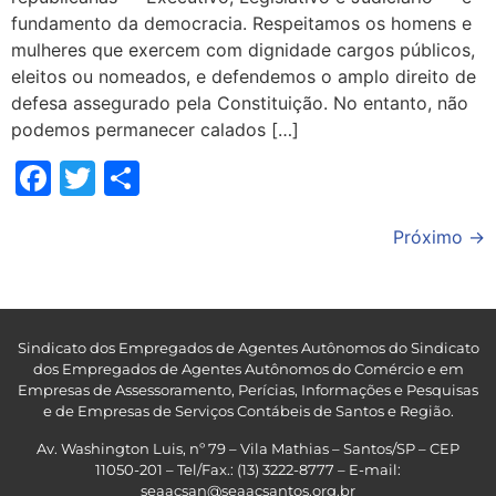
fundamento da democracia. Respeitamos os homens e
mulheres que exercem com dignidade cargos públicos,
eleitos ou nomeados, e defendemos o amplo direito de
defesa assegurado pela Constituição. No entanto, não
podemos permanecer calados […]
Facebook
Twitter
Share
Próximo
→
Sindicato dos Empregados de Agentes Autônomos do Sindicato
dos Empregados de Agentes Autônomos do Comércio e em
Empresas de Assessoramento, Perícias, Informações e Pesquisas
e de Empresas de Serviços Contábeis de Santos e Região
.
Av. Washington Luis, nº 79 – Vila Mathias – Santos/SP – CEP
11050-201 – Tel/Fax.: (13) 3222-8777 – E-mail:
seaacsan@seaacsantos.org.br