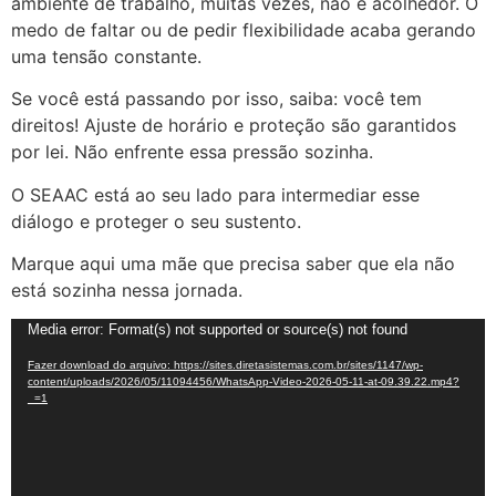
ambiente de trabalho, muitas vezes, não é acolhedor. O
medo de faltar ou de pedir flexibilidade acaba gerando
uma tensão constante.
Se você está passando por isso, saiba: você tem
direitos! Ajuste de horário e proteção são garantidos
por lei. Não enfrente essa pressão sozinha.
O SEAAC está ao seu lado para intermediar esse
diálogo e proteger o seu sustento.
Marque aqui uma mãe que precisa saber que ela não
está sozinha nessa jornada.
Tocador
Media error: Format(s) not supported or source(s) not found
de
Fazer download do arquivo: https://sites.diretasistemas.com.br/sites/1147/wp-
vídeo
content/uploads/2026/05/11094456/WhatsApp-Video-2026-05-11-at-09.39.22.mp4?
_=1