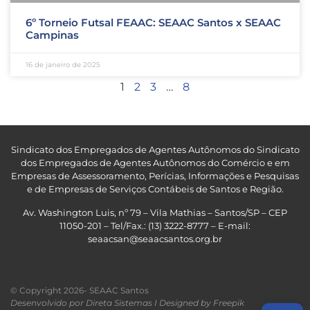
6º Torneio Futsal FEAAC: SEAAC Santos x SEAAC
Campinas
16 de janeiro de 2025
1
2
3
…
8
Sindicato dos Empregados de Agentes Autônomos do Sindicato
dos Empregados de Agentes Autônomos do Comércio e em
Empresas de Assessoramento, Perícias, Informações e Pesquisas
e de Empresas de Serviços Contábeis de Santos e Região
.
Av. Washington Luis, nº 79 – Vila Mathias – Santos/SP – CEP
11050-201 – Tel/Fax.: (13) 3222-8777 – E-mail:
seaacsan@seaacsantos.org.br
© Copyright 2026- SEAAC Santos
Desenvolvido por Direta Sistemas I
Designed by Freepik