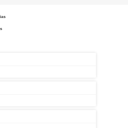
ias
is