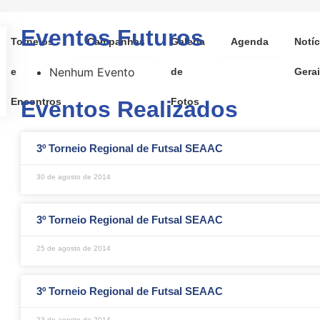
Eventos Futuros
Torneios
Campanhas
Galeria
Agenda
Notíc
Nenhum Evento
e
de
Gera
Encontros
Fotos
Eventos Realizados
3º Torneio Regional de Futsal SEAAC
30 de agosto de 2014
3º Torneio Regional de Futsal SEAAC
25 de agosto de 2014
3º Torneio Regional de Futsal SEAAC
23 de agosto de 2014