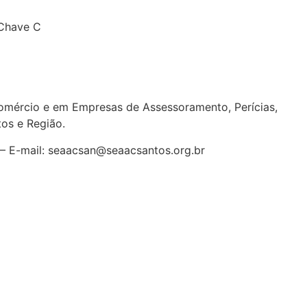
 Chave C
ércio e em Empresas de Assessoramento, Perícias,
tos e Região
.
7 – E-mail: seaacsan@seaacsantos.org.br