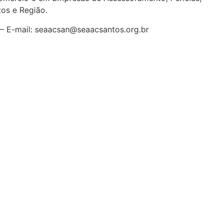
tos e Região
.
7 – E-mail: seaacsan@seaacsantos.org.br