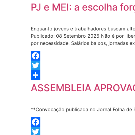
Share
PJ e MEI: a escolha fo
Enquanto jovens e trabalhadores buscam alter
Publicado: 08 Setembro 2025 Não é por liber
por necessidade. Salários baixos, jornadas e
Facebook
Twitter
Share
ASSEMBLEIA APROVA
**Convocação publicada no Jornal Folha de 
Facebook