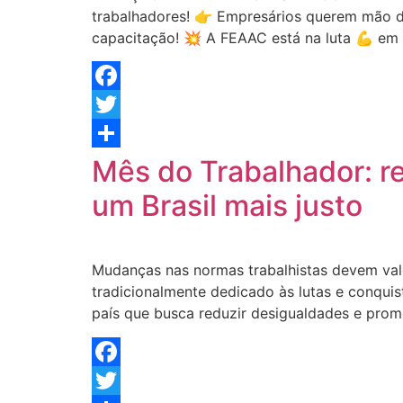
trabalhadores! 👉 Empresários querem mão d
capacitação! 💥 A FEAAC está na luta 💪 em d
Facebook
Twitter
Share
Mês do Trabalhador: r
um Brasil mais justo
Mudanças nas normas trabalhistas devem val
tradicionalmente dedicado às lutas e conquist
país que busca reduzir desigualdades e prom
Facebook