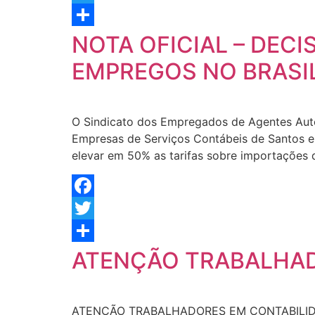
Twitter
Share
NOTA OFICIAL – DEC
EMPREGOS NO BRASI
O Sindicato dos Empregados de Agentes Aut
Empresas de Serviços Contábeis de Santos e
elevar em 50% as tarifas sobre importações d
Facebook
Twitter
Share
ATENÇÃO TRABALHAD
ATENÇÃO TRABALHADORES EM CONTABILIDADE D