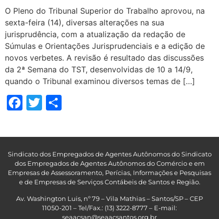
O Pleno do Tribunal Superior do Trabalho aprovou, na
sexta-feira (14), diversas alterações na sua
jurisprudência, com a atualização da redação de
Súmulas e Orientações Jurisprudenciais e a edição de
novos verbetes. A revisão é resultado das discussões
da 2ª Semana do TST, desenvolvidas de 10 a 14/9,
quando o Tribunal examinou diversos temas de […]
Facebook
Twitter
Share
Sindicato dos Empregados de Agentes Autônomos do Sindicato
dos Empregados de Agentes Autônomos do Comércio e em
Empresas de Assessoramento, Perícias, Informações e Pesquisas
e de Empresas de Serviços Contábeis de Santos e Região
.
Av. Washington Luis, nº 79 – Vila Mathias – Santos/SP – CEP
11050-201 – Tel/Fax.: (13) 3222-8777 – E-mail:
seaacsan@seaacsantos.org.br