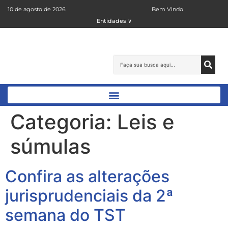
10 de agosto de 2026
Bem Vindo
Entidades ∨
Categoria:
Leis e
súmulas
Confira as alterações
jurisprudenciais da 2ª
semana do TST