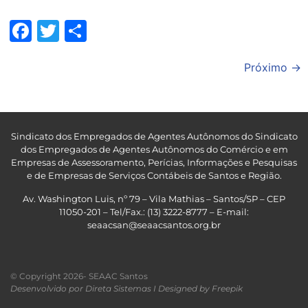
Facebook
Twitter
Share
Próximo
→
Sindicato dos Empregados de Agentes Autônomos do Sindicato
dos Empregados de Agentes Autônomos do Comércio e em
Empresas de Assessoramento, Perícias, Informações e Pesquisas
e de Empresas de Serviços Contábeis de Santos e Região
.
Av. Washington Luis, nº 79 – Vila Mathias – Santos/SP – CEP
11050-201 – Tel/Fax.: (13) 3222-8777 – E-mail:
seaacsan@seaacsantos.org.br
© Copyright 2026- SEAAC Santos
Desenvolvido por Direta Sistemas I
Designed by Freepik