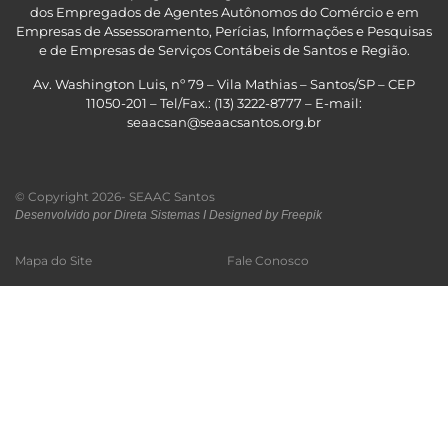
dos Empregados de Agentes Autônomos do Comércio e em
Empresas de Assessoramento, Perícias, Informações e Pesquisas
e de Empresas de Serviços Contábeis de Santos e Região
.
Av. Washington Luis, nº 79 – Vila Mathias – Santos/SP – CEP
11050-201 – Tel/Fax.: (13) 3222-8777 – E-mail:
seaacsan@seaacsantos.org.br
© Copyright 2026- SEAAC Santos
Desenvolvido por Direta Sistemas I
Designed by Freepik
Mapa do Site
Fale Conosco