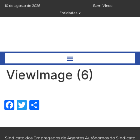
10 de agosto de 2026
Bem Vindo
Entidades ∨
ViewImage (6)
Facebook
Twitter
Share
Sindicato dos Empregados de Agentes Autônomos do Sindicato