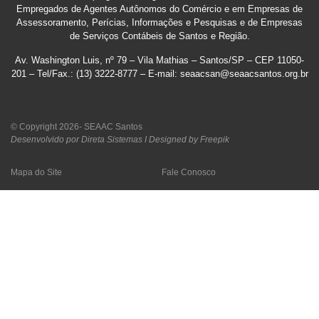
Empregados de Agentes Autônomos do Comércio e em Empresas de
Assessoramento, Perícias, Informações e Pesquisas e de Empresas
de Serviços Contábeis de Santos e Região
.
Av. Washington Luis, nº 79 – Vila Mathias – Santos/SP – CEP 11050-
201 – Tel/Fax.: (13) 3222-8777 – E-mail: seaacsan@seaacsantos.org.br
© Copyright 2026- SEAAC Santos
Desenvolvido por Direta Sistemas I
Designed by Freepik
Mapa do Site
Fale Conosco