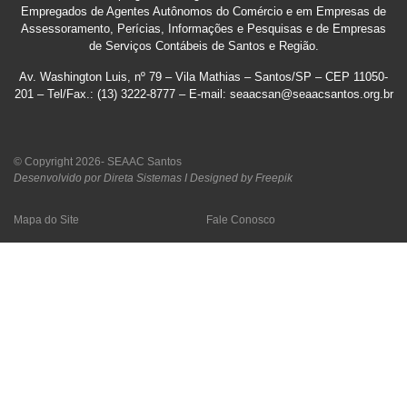
Empregados de Agentes Autônomos do Comércio e em Empresas de
Assessoramento, Perícias, Informações e Pesquisas e de Empresas
de Serviços Contábeis de Santos e Região
.
Av. Washington Luis, nº 79 – Vila Mathias – Santos/SP – CEP 11050-
201 – Tel/Fax.: (13) 3222-8777 – E-mail: seaacsan@seaacsantos.org.br
© Copyright 2026- SEAAC Santos
Desenvolvido por Direta Sistemas I
Designed by Freepik
Mapa do Site
Fale Conosco