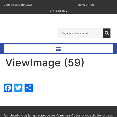
7 de agosto de 2026
Bem Vindo
Entidades ∨
ViewImage (59)
Facebook
Twitter
Share
Sindicato dos Empregados de Agentes Autônomos do Sindicato