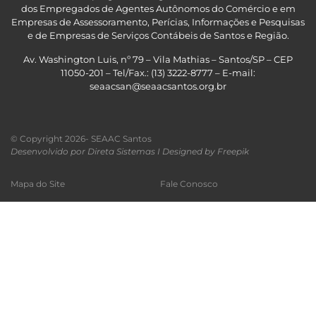
dos Empregados de Agentes Autônomos do Comércio e em
Empresas de Assessoramento, Perícias, Informações e Pesquisas
e de Empresas de Serviços Contábeis de Santos e Região
.
Av. Washington Luis, nº 79 – Vila Mathias – Santos/SP – CEP
11050-201 – Tel/Fax.: (13) 3222-8777 – E-mail:
seaacsan@seaacsantos.org.br
© Copyright 2026- SEAAC Santos
Desenvolvido por Direta Sistemas I
Designed by Freepik
Mapa do Site
Fale Conosco