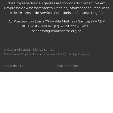
dos Empregados de Agentes Autônomos do Comércio e em
Empresas de Assessoramento, Perícias, Informações e Pesquisas
e de Empresas de Serviços Contábeis de Santos e Região
.
Av. Washington Luis, nº 79 – Vila Mathias – Santos/SP – CEP
11050-201 – Tel/Fax.: (13) 3222-8777 – E-mail:
seaacsan@seaacsantos.org.br
© Copyright 2026- SEAAC Santos
Desenvolvido por Direta Sistemas I
Designed by Freepik
Mapa do Site
Fale Conosco