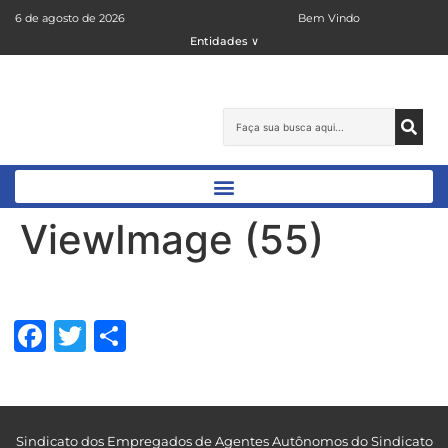
6 de agosto de 2026
Bem Vindo
Entidades ∨
ViewImage (55)
Facebook
Twitter
Share
Sindicato dos Empregados de Agentes Autônomos do Sindicato