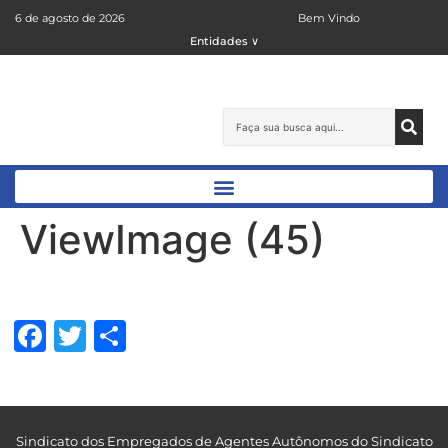
6 de agosto de 2026
Bem Vindo
Entidades ∨
ViewImage (45)
Facebook
Twitter
Share
Sindicato dos Empregados de Agentes Autônomos do Sindicato