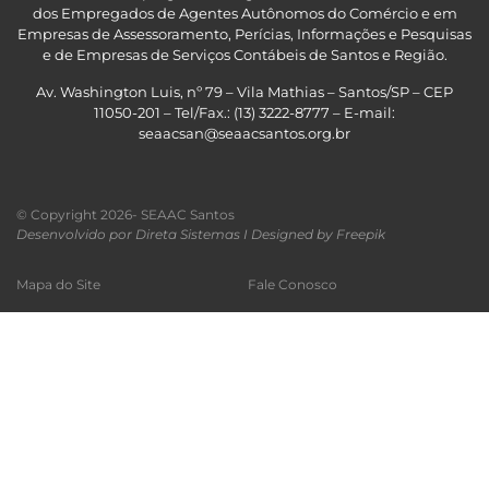
dos Empregados de Agentes Autônomos do Comércio e em
Empresas de Assessoramento, Perícias, Informações e Pesquisas
e de Empresas de Serviços Contábeis de Santos e Região
.
Av. Washington Luis, nº 79 – Vila Mathias – Santos/SP – CEP
11050-201 – Tel/Fax.: (13) 3222-8777 – E-mail:
seaacsan@seaacsantos.org.br
© Copyright 2026- SEAAC Santos
Desenvolvido por Direta Sistemas I
Designed by Freepik
Mapa do Site
Fale Conosco