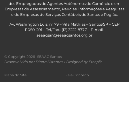
dos Empregados de Agentes Autônomos do Comércio e em
Empresas de Assessoramento, Perícias, Informações e Pesquisas
e de Empresas de Serviços Contábeis de Santos e Região
.
Av. Washington Luis, nº 79 – Vila Mathias – Santos/SP – CEP
11050-201 – Tel/Fax.: (13) 3222-8777 – E-mail:
seaacsan@seaacsantos.org.br
© Copyright 2026- SEAAC Santos
Desenvolvido por Direta Sistemas I
Designed by Freepik
Mapa do Site
Fale Conosco