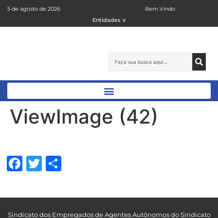
5 de agosto de 2026
Bem Vindo
Entidades ∨
ViewImage (42)
Facebook
Twitter
Share
Sindicato dos Empregados de Agentes Autônomos do Sindicato