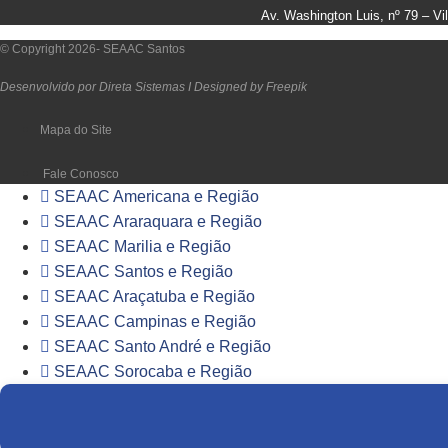
Av. Washington Luis, nº 79 – V
© Copyright 2026- SEAAC Santos
Desenvolvido por Direta Sistemas I
Designed by Freepik
Mapa do Site
Fale Conosco
SEAAC Americana e Região
SEAAC Araraquara e Região
SEAAC Marilia e Região
SEAAC Santos e Região
SEAAC Araçatuba e Região
SEAAC Campinas e Região
SEAAC Santo André e Região
SEAAC Sorocaba e Região