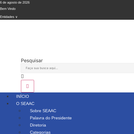
Ir
6 de agosto de 2026
Bem Vindo
para
o
Entidades ∨
conteúdo
Pesquisar
INÍCIO
O SEAAC
Sobre SEAAC
Palavra do Presidente
Diretoria
Categorias