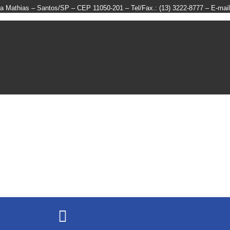
ila Mathias – Santos/SP – CEP 11050-201 – Tel/Fax.: (13) 3222-8777 – E-ma