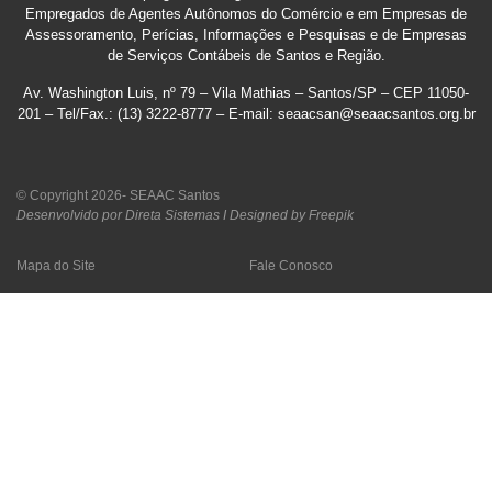
Empregados de Agentes Autônomos do Comércio e em Empresas de
Assessoramento, Perícias, Informações e Pesquisas e de Empresas
de Serviços Contábeis de Santos e Região
.
Av. Washington Luis, nº 79 – Vila Mathias – Santos/SP – CEP 11050-
201 – Tel/Fax.: (13) 3222-8777 – E-mail: seaacsan@seaacsantos.org.br
© Copyright 2026- SEAAC Santos
Desenvolvido por Direta Sistemas I
Designed by Freepik
Mapa do Site
Fale Conosco