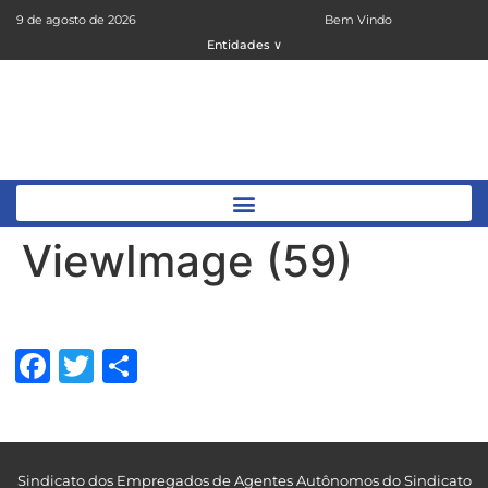
9 de agosto de 2026
Bem Vindo
Entidades ∨
ViewImage (59)
Facebook
Twitter
Share
Sindicato dos Empregados de Agentes Autônomos do Sindicato