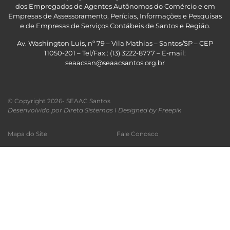
dos Empregados de Agentes Autônomos do Comércio e em
Empresas de Assessoramento, Perícias, Informações e Pesquisas
e de Empresas de Serviços Contábeis de Santos e Região
.
Av. Washington Luis, nº 79 – Vila Mathias – Santos/SP – CEP
11050-201 – Tel/Fax.: (13) 3222-8777 – E-mail:
seaacsan@seaacsantos.org.br
© Copyright 2026- SEAAC Santos
Desenvolvido por Direta Sistemas I
Designed by Freepik
Mapa do Site
Fale Conosco