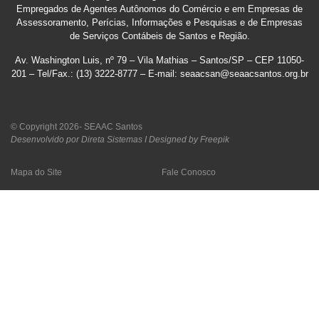
Empregados de Agentes Autônomos do Comércio e em Empresas de
Assessoramento, Perícias, Informações e Pesquisas e de Empresas
de Serviços Contábeis de Santos e Região
.
Av. Washington Luis, nº 79 – Vila Mathias – Santos/SP – CEP 11050-
201 – Tel/Fax.: (13) 3222-8777 – E-mail: seaacsan@seaacsantos.org.br
© Copyright 2026- SEAAC Santos
Desenvolvido por Direta Sistemas I
Designed by Freepik
Mapa do Site
Fale Conosco