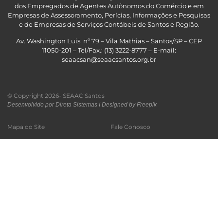
dos Empregados de Agentes Autônomos do Comércio e em
Empresas de Assessoramento, Perícias, Informações e Pesquisas
e de Empresas de Serviços Contábeis de Santos e Região
.
Av. Washington Luis, nº 79 – Vila Mathias – Santos/SP – CEP
11050-201 – Tel/Fax.: (13) 3222-8777 – E-mail:
seaacsan@seaacsantos.org.br
© Copyright 2026- SEAAC Santos
Desenvolvido por Direta Sistemas I
Designed by Freepik
Mapa do Site
Fale Conosco