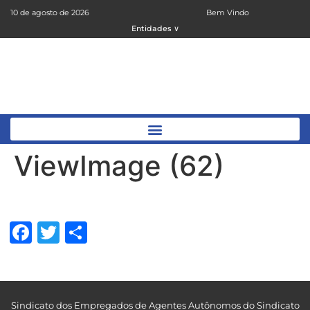
10 de agosto de 2026
Bem Vindo
Entidades ∨
ViewImage (62)
Facebook
Twitter
Share
Sindicato dos Empregados de Agentes Autônomos do Sindicato