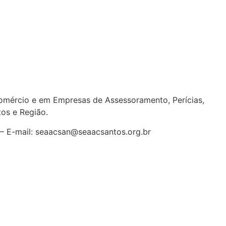
ércio e em Empresas de Assessoramento, Perícias,
tos e Região
.
7 – E-mail: seaacsan@seaacsantos.org.br