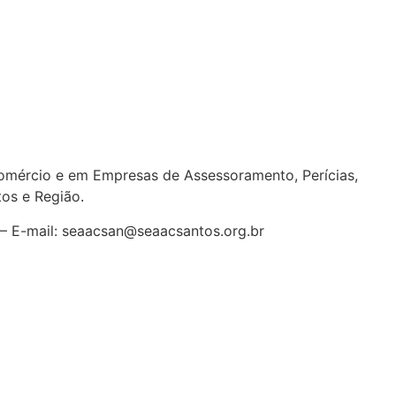
ércio e em Empresas de Assessoramento, Perícias,
tos e Região
.
7 – E-mail: seaacsan@seaacsantos.org.br