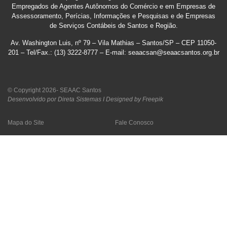
Empregados de Agentes Autônomos do Comércio e em Empresas de
Assessoramento, Perícias, Informações e Pesquisas e de Empresas
de Serviços Contábeis de Santos e Região
.
Av. Washington Luis, nº 79 – Vila Mathias – Santos/SP – CEP 11050-
201 – Tel/Fax.: (13) 3222-8777 – E-mail: seaacsan@seaacsantos.org.br
© Copyright 2026- SEAAC Santos
Desenvolvido por Direta Sistemas I
Designed by Freepik
Mapa do Site
Fale Conosco