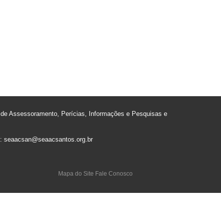
e Assessoramento, Perícias, Informações e Pesquisas e
il: seaacsan@seaacsantos.org.br
Mapa do Site
Fale Conosco