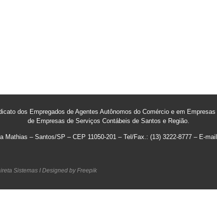
dicato dos Empregados de Agentes Autônomos do Comércio e em Empresas d
de Empresas de Serviços Contábeis de Santos e Região
.
ila Mathias – Santos/SP – CEP 11050-201 – Tel/Fax.: (13) 3222-8777 – E-ma
ireta Sistemas I
Designed by Freepik