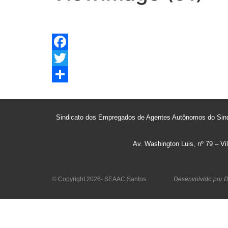
Facebook
Twitter
Share
Sindicato dos Empregados de Agentes Autônomos do Sin
Av. Washington Luis, nº 79 – V
© Copyright 2026- SEAAC Santos
Desenvolvido por D