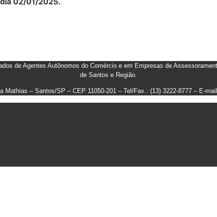
 dia 02/01/2025.
ados de Agentes Autônomos do Comércio e em Empresas de Assessoramento,
de Santos e Região
.
ila Mathias – Santos/SP – CEP 11050-201 – Tel/Fax.: (13) 3222-8777 – E-ma