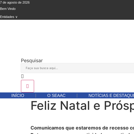
Ir
7 de agosto de 2026
Bem Vindo
para
o
Entidades ∨
conteúdo
Pesquisar
INÍCIO
O SEAAC
NOTÍCIAS E DESTAQU
Feliz Natal e Pró
Comunicamos que estaremos de recesso col