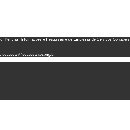
 Perícias, Informações e Pesquisas e de Empresas de Serviços Contábeis
il: seaacsan@seaacsantos.org.br