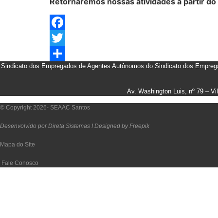
Retornaremos nossas atividades a partir do
Facebook
Twitter
Sindicato dos Empregados de Agentes Autônomos do Sindicato dos Empreg
Share
Av. Washington Luis, nº 79 – V
© Copyright 2026- SEAAC Santos
Desenvolvido por Direta Sistemas I
Designed by Freepik
Mapa do Site
Fale Conosco