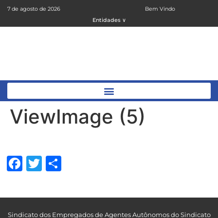
7 de agosto de 2026
Bem Vindo
Entidades ∨
ViewImage (5)
Facebook
Twitter
Share
Sindicato dos Empregados de Agentes Autônomos do Sindicato