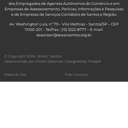
dos Empregados de Agentes Autônomos do Comércio e em
Empresas de Assessoramento, Perícias, Informações e Pesquisas
e de Empresas de Serviços Contábeis de Santos e Região
.
Av. Washington Luis, nº 79 – Vila Mathias – Santos/SP – CEP
11050-201 – Tel/Fax.: (13) 3222-8777 – E-mail:
seaacsan@seaacsantos.org.br
© Copyright 2026- SEAAC Santos
Desenvolvido por Direta Sistemas I
Designed by Freepik
Mapa do Site
Fale Conosco