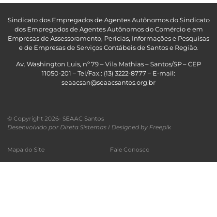
Sindicato dos Empregados de Agentes Autônomos do Sindicato
dos Empregados de Agentes Autônomos do Comércio e em
Empresas de Assessoramento, Perícias, Informações e Pesquisas
e de Empresas de Serviços Contábeis de Santos e Região
.
Av. Washington Luis, nº 79 – Vila Mathias – Santos/SP – CEP
11050-201 – Tel/Fax.: (13) 3222-8777 – E-mail:
seaacsan@seaacsantos.org.br
© Copyright 2026- SEAAC Santos
Desenvolvido por Direta Sistemas I
Designed by Freepik
Mapa do Site
Fale Conosco