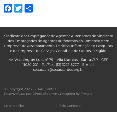
Facebook
Twitter
Share
Sindicato dos Empregados de Agentes Autônomos do Sindicato
dos Empregados de Agentes Autônomos do Comércio e em
Empresas de Assessoramento, Perícias, Informações e Pesquisas
e de Empresas de Serviços Contábeis de Santos e Região
.
Av. Washington Luis, nº 79 – Vila Mathias – Santos/SP – CEP
11050-201 – Tel/Fax.: (13) 3222-8777 – E-mail:
seaacsan@seaacsantos.org.br
© Copyright 2026- SEAAC Santos
Desenvolvido por Direta Sistemas I
Designed by Freepik
Mapa do Site
Fale Conosco