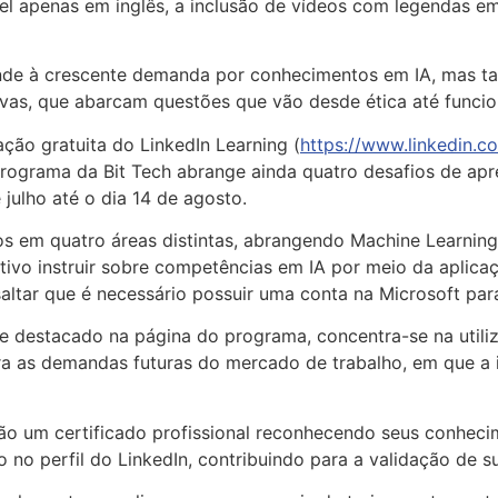
vel apenas em inglês, a inclusão de vídeos com legendas e
ende à crescente demanda por conhecimentos em IA, mas
as, que abarcam questões que vão desde ética até funcio
ção gratuita do LinkedIn Learning (
https://www.linkedin.co
programa da Bit Tech abrange ainda quatro desafios de apr
 julho até o dia 14 de agosto.
s em quatro áreas distintas, abrangendo Machine Learning,
tivo instruir sobre competências em IA por meio da aplica
saltar que é necessário possuir uma conta na Microsoft par
rme destacado na página do programa, concentra-se na utili
ra as demandas futuras do mercado de trabalho, em que a i
rão um certificado profissional reconhecendo seus conheci
o no perfil do LinkedIn, contribuindo para a validação de s