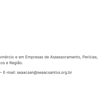
ércio e em Empresas de Assessoramento, Perícias,
tos e Região
.
7 – E-mail: seaacsan@seaacsantos.org.br