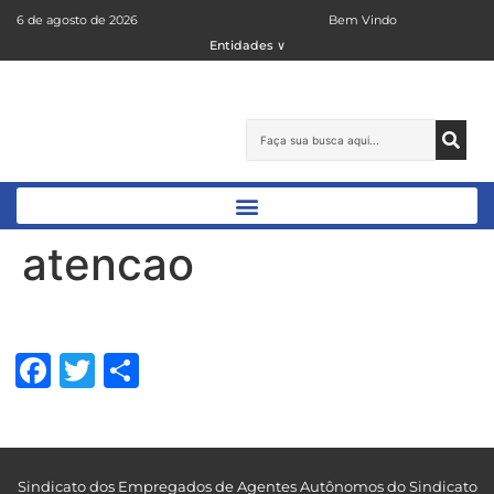
6 de agosto de 2026
Bem Vindo
Entidades ∨
atencao
Facebook
Twitter
Share
Sindicato dos Empregados de Agentes Autônomos do Sindicato