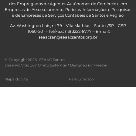
dos Empregados de Agentes Autônomos do Comércio e em
Empresas de Assessoramento, Perícias, Informações e Pesquisas
e de Empresas de Serviços Contábeis de Santos e Região
.
Av. Washington Luis, nº 79 – Vila Mathias – Santos/SP – CEP
11050-201 – Tel/Fax.: (13) 3222-8777 – E-mail:
seaacsan@seaacsantos.org.br
© Copyright 2026- SEAAC Santos
Desenvolvido por Direta Sistemas I
Designed by Freepik
Mapa do Site
Fale Conosco