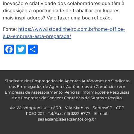
inovação e criatividade dos colaboradores que têm à
disposição a oportunidade de trabalhar em lugares
mais inspiradores? Vale fazer uma boa reflexão.
Fonte:
https://www.istoedinheiro.com.br/home-office-
sua-empresa-esta-preparada/
Facebook
Twitter
Share
Sindicato dos Empregados de Agentes Autônomos do Sindicato
dos Empregados de Agentes Autônomos do Comércio e em
Empresas de Assessoramento, Perícias, Informações e Pesquisas
e de Empresas de Serviços Contábeis de Santos e Região
.
Av. Washington Luis, nº 79 – Vila Mathias – Santos/SP – CEP
11050-201 – Tel/Fax.: (13) 3222-8777 – E-mail:
seaacsan@seaacsantos.org.br