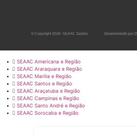
Av. Washington Luis, nº 79 – V
© Copyright 2026- SEAAC Santos
Desenvolvido por D
SEAAC Americana e Região
SEAAC Araraquara e Região
SEAAC Marilia e Região
SEAAC Santos e Região
SEAAC Araçatuba e Região
SEAAC Campinas e Região
SEAAC Santo André e Região
SEAAC Sorocaba e Região