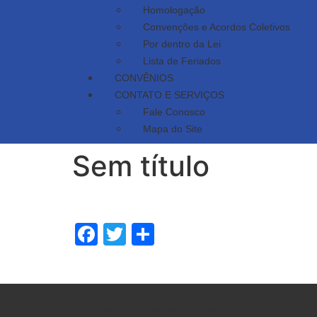
Homologação
Convenções e Acordos Coletivos
Por dentro da Lei
Lista de Feriados
CONVÊNIOS
CONTATO E SERVIÇOS
Fale Conosco
Mapa do Site
Sem título
Facebook
Twitter
Share
Sindicato dos Empregados de Agentes Autônomos do Sin