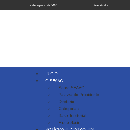
7 de agosto de 2026
Bem Vindo
INÍCIO
O SEAAC
Sobre SEAAC
Palavra do Presidente
Diretoria
Categorias
Base Territorial
Fique Sócio
NOTÍCIAS E DESTAQUES