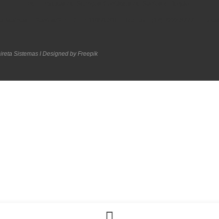
de Empresas de Serviços Contábeis de Santos e Região
.
ila Mathias – Santos/SP – CEP 11050-201 – Tel/Fax.: (13) 3222-8777 – E-ma
ireta Sistemas I
Designed by Freepik