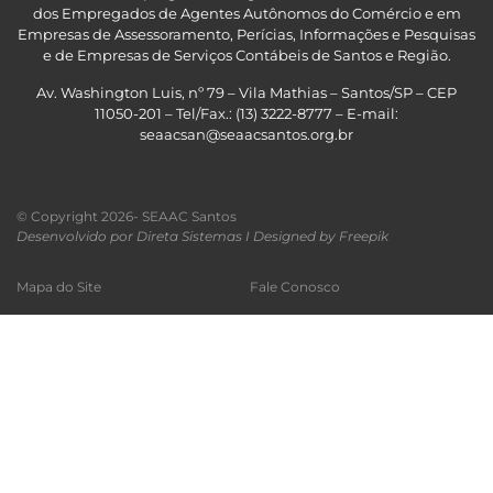
dos Empregados de Agentes Autônomos do Comércio e em
Empresas de Assessoramento, Perícias, Informações e Pesquisas
e de Empresas de Serviços Contábeis de Santos e Região
.
Av. Washington Luis, nº 79 – Vila Mathias – Santos/SP – CEP
11050-201 – Tel/Fax.: (13) 3222-8777 – E-mail:
seaacsan@seaacsantos.org.br
© Copyright 2026- SEAAC Santos
Desenvolvido por Direta Sistemas I
Designed by Freepik
Mapa do Site
Fale Conosco