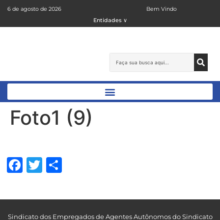
6 de agosto de 2026
Bem Vindo
Entidades ∨
Foto1 (9)
Facebook
Twitter
Share
Sindicato dos Empregados de Agentes Autônomos do Sindicato