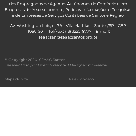
dos Empregados de Agentes Autônomos do Comércio e em
Empresas de Assessoramento, Perícias, Informações e Pesquisas
e de Empresas de Serviços Contábeis de Santos e Região
.
Av. Washington Luis, nº 79 – Vila Mathias – Santos/SP – CEP
11050-201 – Tel/Fax.: (13) 3222-8777 – E-mail:
seaacsan@seaacsantos.org.br
© Copyright 2026- SEAAC Santos
Desenvolvido por Direta Sistemas I
Designed by Freepik
Mapa do Site
Fale Conosco