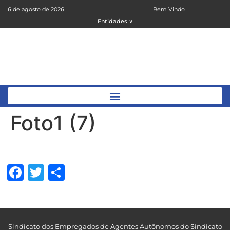
6 de agosto de 2026
Bem Vindo
Entidades ∨
Foto1 (7)
Facebook
Twitter
Share
Sindicato dos Empregados de Agentes Autônomos do Sindicato