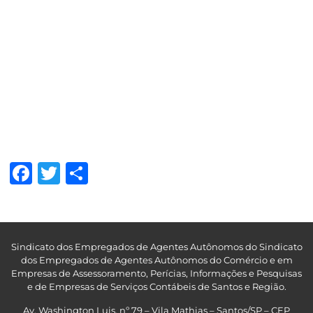
Facebook
Twitter
Share
Sindicato dos Empregados de Agentes Autônomos do Sindicato
dos Empregados de Agentes Autônomos do Comércio e em
Empresas de Assessoramento, Perícias, Informações e Pesquisas
e de Empresas de Serviços Contábeis de Santos e Região
.
Av. Washington Luis, nº 79 – Vila Mathias – Santos/SP – CEP