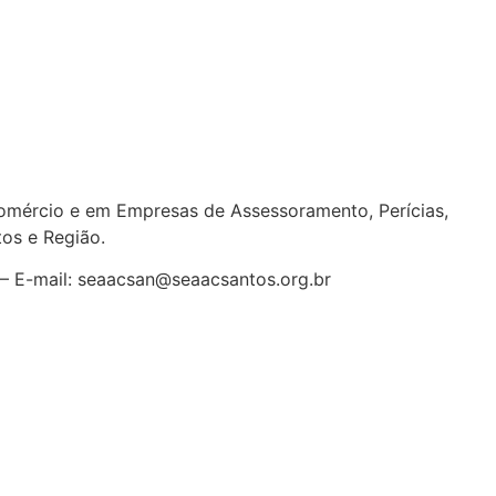
ércio e em Empresas de Assessoramento, Perícias,
tos e Região
.
7 – E-mail: seaacsan@seaacsantos.org.br