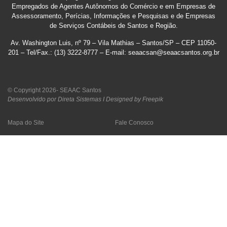
Empregados de Agentes Autônomos do Comércio e em Empresas de
Assessoramento, Perícias, Informações e Pesquisas e de Empresas
de Serviços Contábeis de Santos e Região
.
Av. Washington Luis, nº 79 – Vila Mathias – Santos/SP – CEP 11050-
201 – Tel/Fax.: (13) 3222-8777 – E-mail: seaacsan@seaacsantos.org.br
© Copyright 2026- SEAAC Santos
Desenvolvido por Direta Sistemas I
Designed by Freepik
Mapa do Site
Fale Conosco