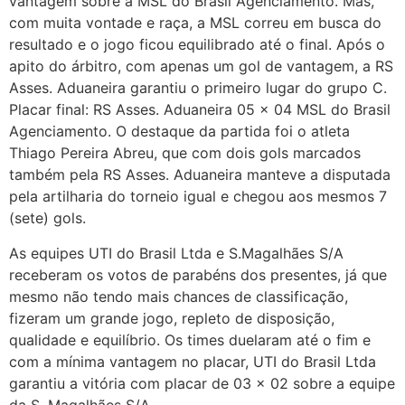
vantagem sobre a MSL do Brasil Agenciamento. Mas,
com muita vontade e raça, a MSL correu em busca do
resultado e o jogo ficou equilibrado até o final. Após o
apito do árbitro, com apenas um gol de vantagem, a RS
Asses. Aduaneira garantiu o primeiro lugar do grupo C.
Placar final: RS Asses. Aduaneira 05 x 04 MSL do Brasil
Agenciamento. O destaque da partida foi o atleta
Thiago Pereira Abreu, que com dois gols marcados
também pela RS Asses. Aduaneira manteve a disputada
pela artilharia do torneio igual e chegou aos mesmos 7
(sete) gols.
As equipes UTI do Brasil Ltda e S.Magalhães S/A
receberam os votos de parabéns dos presentes, já que
mesmo não tendo mais chances de classificação,
fizeram um grande jogo, repleto de disposição,
qualidade e equilíbrio. Os times duelaram até o fim e
com a mínima vantagem no placar, UTI do Brasil Ltda
garantiu a vitória com placar de 03 x 02 sobre a equipe
da S. Magalhães S/A.