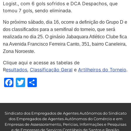
Logist., com 6 gols sofridos e DCA Despachos, que
tomou 7 gols, sendo eliminada.
No próximo sábado, dia 16, ocorre a definição do Grupo D e
dos classificados para a semifinal do torneio, que será
realizada no dia 25. O ginásio Jabaquara Atlético Clube fica
na Avenida Francisco Ferreira Canto, 351, bairro Caneleira,
Zona Noroeste.
Clique aqui e acesse as tabelas de
R
esultados
,
Classificação Geral
e
Artilheiros do Torneio
.
Facebook
Twitter
Share
Sindicato dos Empregados de Agentes Autônomos do Sindicato
dos Empregados de Agentes Autônomos do Comércio e em
Empresas de Assessoramento, Perícias, Informações e Pesquisas
e de Empresas de Serviços Contábeis de Santos e Região
.