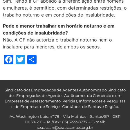
Sim. Tendo a CF abolido a diferenciação entre homens
e mulheres, é permitido, com determinadas restrições, o
trabalho noturno e em condições de insalubridade.
Pode o menor trabalhar em horário noturno e em
condições de insalubridade?
Não. A CF não autoriza o trabalho noturno nem o
insalubre para menores, de ambos os sexos.
Facebook
Twitter
Share
Sindicato dos Empregados de Agentes Autônomos do Sindicato
dos Empregados de Agentes Autônomos do Comércio e em
Empresas de Assessoramento, Perícias, Informações e Pesquisas
e de Empresas de Serviços Contábeis de Santos e Região
.
Av. Washington Luis, nº 79 – Vila Mathias – Santos/SP – CEP
11050-201 – Tel/Fax.: (13) 3222-8777 – E-mail:
seaacsan@seaacsantos.org.br